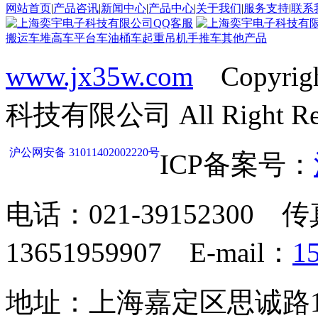
网站首页
|
产品咨讯
|
新闻中心
|
产品中心
|
关于我们
|
服务支持
|
联系
搬运车
堆高车
平台车
油桶车
起重吊机
手推车
其他产品
www.jx35w.com
Copyrig
科技有限公司 All Right Res
沪公网安备 31011402002220号
ICP备案号：
电话：021-39152300 传
13651959907 E-mail：
1
地址：上海嘉定区思诚路124