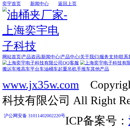
奕宇首页
新闻中心
返回上页
网站首页
|
产品咨讯
|
新闻中心
|
产品中心
|
关于我们
|
服务支持
|
联系
搬运车
堆高车
平台车
油桶车
起重吊机
手推车
其他产品
www.jx35w.com
Copyrig
科技有限公司 All Right Res
沪公网安备 31011402002220号
ICP备案号：