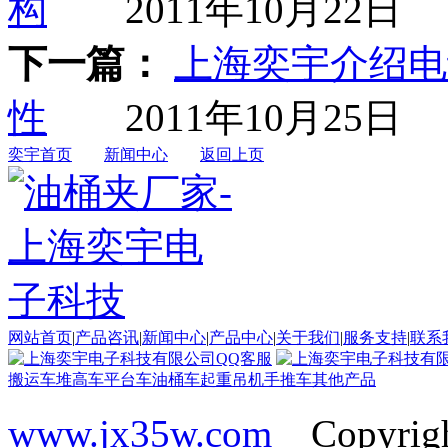
构
2011年10月22日
下一篇：
上海奕宇介绍电
性
2011年10月25日
奕宇首页
新闻中心
返回上页
网站首页
|
产品咨讯
|
新闻中心
|
产品中心
|
关于我们
|
服务支持
|
联系
搬运车
堆高车
平台车
油桶车
起重吊机
手推车
其他产品
www.jx35w.com
Copyrig