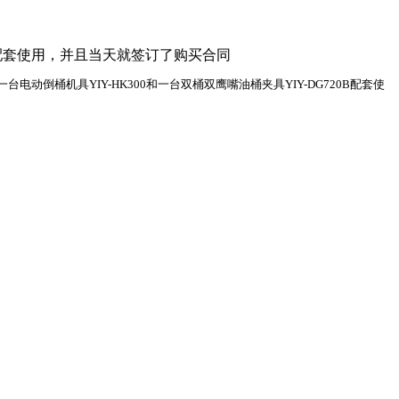
0B配套使用，并且当天就签订了购买合同
倒桶机具YIY-HK300和一台双桶双鹰嘴油桶夹具YIY-DG720B配套使