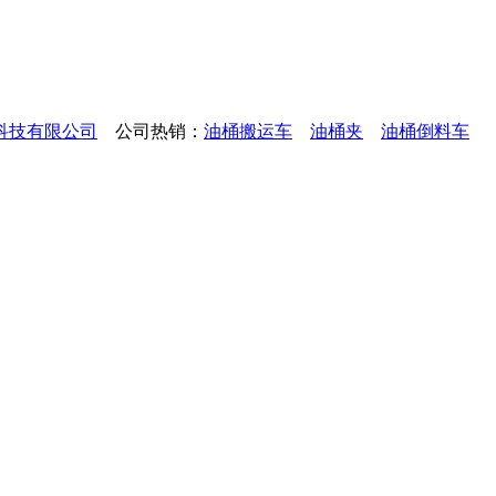
科技有限公司
公司热销：
油桶搬运车
油桶夹
油桶倒料车