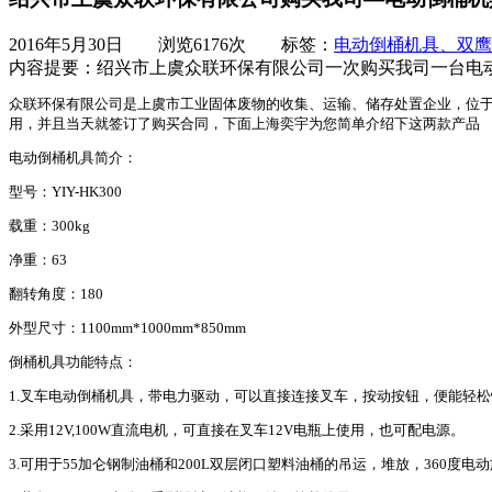
2016年5月30日
浏览
6176
次 标签：
电动倒桶机具、双鹰
内容提要：
绍兴市上虞众联环保有限公司一次购买我司一台电动倒桶
众联环保有限公司是上虞市工业固体废物的收集、运输、储存处置企业，位于杭州湾上
用，并且当天就签订了购买合同，下面上海奕宇为您简单介绍下这两款产品
电动倒桶机具简介：
型号：YIY-HK300
载重：300kg
净重：63
翻转角度：180
外型尺寸：1100mm*1000mm*850mm
倒桶机具功能特点：
1.叉车电动倒桶机具，带电力驱动，可以直接连接叉车，按动按钮，便能轻
2.采用12V,100W直流电机，可直接在叉车12V电瓶上使用，也可配电源。
3.可用于55加仑钢制油桶和200L双层闭口塑料油桶的吊运，堆放，360度电