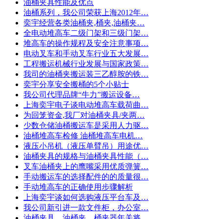
油桶夹具性能及优点
油桶系列，我公司荣获上海2012年…
奕宇经营各类油桶夹,桶夹,油桶夹…
全电动堆高车二级门架和三级门架…
堆高车的操作规程及安全注意事项…
电动叉车和手动叉车行业五大发展…
工程搬运机械行业发展与国家政策…
我司的油桶夹搬运装三乙醇胺的铁…
奕宇分享安全搬桶的5个小贴士
我公司代理品牌“牛力”搬运设备…
上海奕宇电子谈电动堆高车载荷曲…
为回笼资金,我厂对油桶夹具/夹两…
少数仓储油桶搬运车是采用人力驱…
油桶堆高车检修 油桶堆高车电机…
液压小吊机（液压单臂吊）用途优…
油桶夹具的规格与油桶夹具性能（…
叉车油桶夹上的鹰嘴采用优质弹簧…
手动搬运车的选择配件的的质量很…
手动堆高车的正确使用步骤解析
上海奕宇谈如何选购液压平台车及…
我公司新引进一款文件柜，办公室…
油桶夹具，油桶夹，桶夹器年关将…