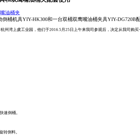
嘴油桶夹
机具YIY-HK300和一台双桶双鹰嘴油桶夹具YIY-DG72
虞工业园，他们于2016.5月25日上午来我司参观后，决定从我司购买一台电动
松快速倒桶。
动旋转倒料。