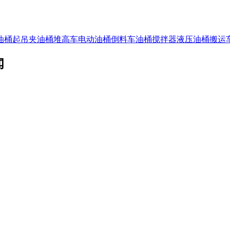
油桶起吊夹
油桶堆高车
电动油桶倒料车
油桶搅拌器
液压油桶搬运
闻