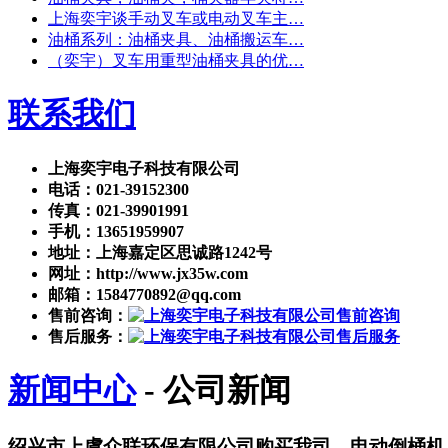
上海奕宇谈手动叉车或电动叉车主…
油桶系列：油桶夹具、油桶搬运车…
（奕宇）叉车用重型油桶夹具的优…
联系我们
上海奕宇电子科技有限公司
电话：021-39152300
传真：021-39901991
手机：13651959907
地址：上海嘉定区思诚路1242号
网址：http://www.jx35w.com
邮箱：1584770892@qq.com
售前咨询：
售后服务：
新闻中心
- 公司新闻
绍兴市上虞众联环保有限公司购买我司—电动倒桶机