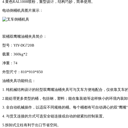
4.黄色RAL1008喷粉，重型设计，结构巧妙，简单使用。
电动倒桶机具图片展示：
双桶双鹰嘴油桶夹具简介：
型号：YIY-DG720B
载重：360kg*2
净重：74
外型尺寸：810*910*850
油桶夹具功能特点：
1. 纯机械结构设计的轻型双鹰嘴油桶夹具可与叉车方便地配合，仅依靠叉车的
2.能处理更多类型的桶，包括钢，塑料；能在集装箱等这样狭小的环境内装
3. 全自动机械操作，以适应不同规格的桶。每个桶都有可自动调心的双"鹰
4. 与货叉连接的方式可选安全链连接或自动的锁紧扣控制装置。
5.拆卸式立柱有利于出口节省空间。