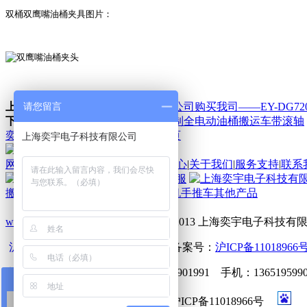
双桶双鹰嘴油桶夹具图片：
请您留言
上一篇：
上海外联发国际物流有限公司购买我司——EY-DG72
下一篇：
昆山松柏贸易有限公司定制全电动油桶搬运车带滚轴
奕宇首页
新闻中心
返回上页
网站首页
|
产品咨讯
|
新闻中心
|
产品中心
|
关于我们
|
服务支持
|
联系
搬运车
堆高车
平台车
油桶车
起重吊机
手推车
其他产品
www.jx35w.com
Copyright © 2011-2013 上海奕宇电子科技有限公司 
沪公网安备 31011402002220号
ICP备案号：
沪ICP备11018966号
电话：021-39152300 传真：021-39901991 手机：1365195990
在线咨询
地址：上海嘉定区思诚路1242号 沪ICP备11018966号
陈小姐