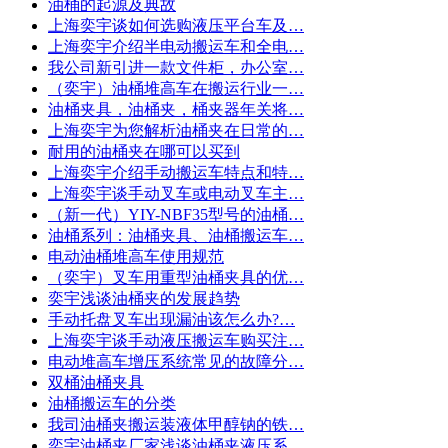
油桶的起源及典故
上海奕宇谈如何选购液压平台车及…
上海奕宇介绍半电动搬运车和全电…
我公司新引进一款文件柜，办公室…
（奕宇）油桶堆高车在搬运行业一…
油桶夹具，油桶夹，桶夹器年关将…
上海奕宇为您解析油桶夹在日常的…
耐用的油桶夹在哪可以买到
上海奕宇介绍手动搬运车特点和特…
上海奕宇谈手动叉车或电动叉车主…
（新一代）YIY-NBF35型号的油桶…
油桶系列：油桶夹具、油桶搬运车…
电动油桶堆高车使用规范
（奕宇）叉车用重型油桶夹具的优…
奕宇浅谈油桶夹的发展趋势
手动托盘叉车出现漏油该怎么办?…
上海奕宇谈手动液压搬运车购买注…
电动堆高车增压系统常见的故障分…
双桶油桶夹具
油桶搬运车的分类
我司油桶夹搬运装液体甲醇钠的铁…
奕宇油桶夹厂家浅谈油桶夹液压系…