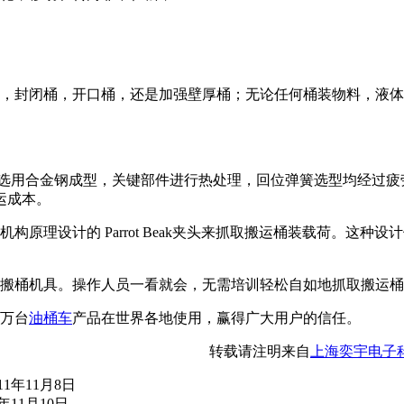
桶，封闭桶，开口桶，还是加强壁厚桶；无论任何桶装物料，液
eak抓勾选用合金钢成型，关键部件进行热处理，回位弹簧选型均经
运成本。
原理设计的 Parrot Beak夹头来抓取搬运桶装载荷。这
的搬桶机具。操作人员一看就会，无需培训轻松自如地抓取搬运
过万台
油桶车
产品在世界各地使用，赢得广大用户的信任。
转载请注明来自
上海奕宇电子
1年11月8日
11月10日