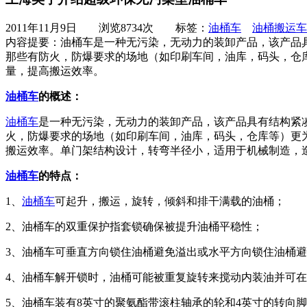
2011年11月9日
浏览
8734
次 标签：
油桶车
油桶搬运车
内容提要：
油桶车是一种无污染，无动力的装卸产品，该产品
那些有防火，防爆要求的场地（如印刷车间，油库，码头，仓
量，提高搬运效率。
油桶车
的概述：
油桶车
是一种无污染，无动力的装卸产品，该产品具有结构紧
火，防爆要求的场地（如印刷车间，油库，码头，仓库等）更
搬运效率。单门架结构设计，转弯半径小，适用于机械制造，
油桶车
的特点：
1、
油桶车
可起升，搬运，旋转，倾斜和排干满载的油桶；
2、油桶车的双重保护指套锁确保被提升油桶平稳性；
3、油桶车可垂直方向锁住油桶避免溢出或水平方向锁住油桶
4、油桶车解开锁时，油桶可能被重复旋转来搅动内装油并可
5、油桶车装有8英寸的聚氨酯带滚柱轴承的轮和4英寸的转向