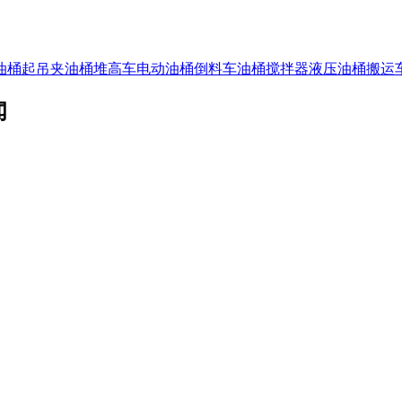
油桶起吊夹
油桶堆高车
电动油桶倒料车
油桶搅拌器
液压油桶搬运
闻