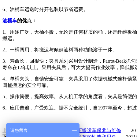
6、油桶车运送时分开包装以节省运费。
油桶车
的优点：
1、用途广泛，无桶不搬，无论是任何材质的桶，还是纤维板
搬运。
2、一桶两用，将搬运与倾倒油料两种功能溶于一体。
3、寿命长，回报快：夹具系列采用设计制造，Parrot-B
寿命在12年以上。采用夹具后，可大大提高作业效率，降低搬
4、单桶夹头，自锁安全可靠：夹具采用了依据机械式连杆锁紧机构
圆桶搬运的安全可靠。
5、操作简便，提高效率。从人机工学的角度看，夹具是简便
6、应用普遍，广受欢迎。据不完全统计，自1997年至今，超
请您留言
上一篇：
上海奕宇谈电动或手动液压搬运车保养与维修
201
下一篇：
上海奕宇介绍手动液压平台车的性能和用途
2011年