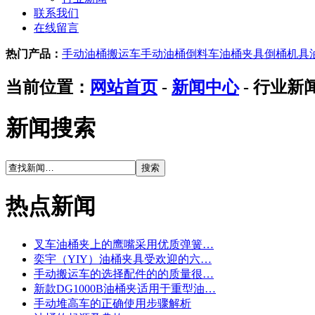
联系我们
在线留言
热门产品：
手动油桶搬运车
手动油桶倒料车
油桶夹具
倒桶机具
当前位置：
网站首页
-
新闻中心
- 行业新
新闻搜索
热点新闻
叉车油桶夹上的鹰嘴采用优质弹簧…
奕宇（YIY）油桶夹具受欢迎的六…
手动搬运车的选择配件的的质量很…
新款DG1000B油桶夹适用于重型油…
手动堆高车的正确使用步骤解析