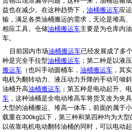
货物出现泄漏等问题，这样一来，油桶运输成
益也在减少。在这种趋势下，
油桶搬运车
应运
输，满足各类油桶搬运的需求，无论是堆高、
相应工具。仓储
油桶搬运车
主要是为仓库内油
车。
目前国内市场
油桶搬运车
已经发展成了多个
种是完全手拉型
油桶搬运车
；第二种是以液压
搬运车
（也叫手动圆桶车，
油桶搬运车
，其实
电机为翻转动力、液压动力升降的手动可倾斜
油桶升高
油桶搬运车
；第五种是电动起升、电
车
，这种油桶是全电动堆高车将货叉改为夹具
大型的油桶搬运、堆高一体车，前面的属于小
载重在300kg以下，第三种和第四种均为大
以依靠电机电动翻转油桶的同时，可以电动起