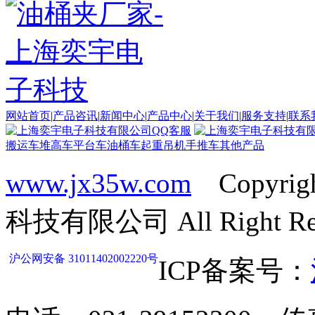
网站首页
|
产品咨讯
|
新闻中心
|
产品中心
|
关于我们
|
服务支持
|
联系
搬运车
堆高车
平台车
油桶车
起重吊机
手推车
其他产品
www.jx35w.com
Copyrig
科技有限公司 All Right Res
沪公网安备 31011402002220号
ICP备案号：