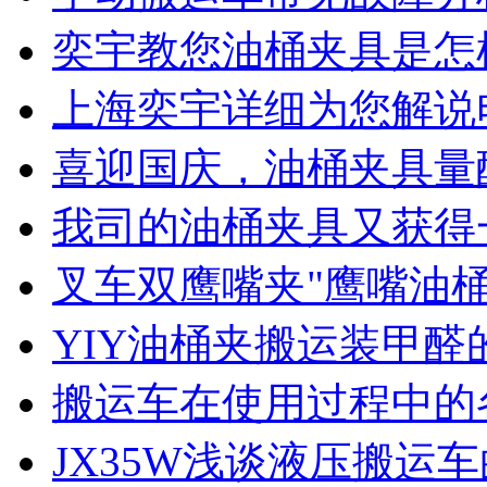
奕宇教您油桶夹具是怎
上海奕宇详细为您解说
喜迎国庆，油桶夹具量
我司的油桶夹具又获得
叉车双鹰嘴夹"鹰嘴油
YIY油桶夹搬运装甲醛
搬运车在使用过程中的
JX35W浅谈液压搬运