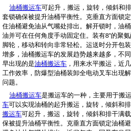
油桶搬运车
可起升，搬运，旋转，倾斜和
套锁确保被提升油桶平衡性。克垂直方面锁定
住油桶避免油从气嘴处排出。解开锁时，油桶
油并可在任何角度手动固定住。装有8”的聚氨
脚轮，移动和转向非常轻松。运送时分开包装
增多，油桶搬运车的发展趋势越来越多，不同
早出现的是
油桶搬运车
，用来水平搬运，近几
工作效率，防爆型油桶装卸全电动叉车出现解
问题。
油桶搬运车
是搬运车的一种，主要用于搬
车
可以实现油桶的起升搬运，旋转，倾斜和排
搬运车
可起升，搬运，旋转，倾斜和排干满载
保被提升油桶平衡性。克垂直方面锁定油桶避