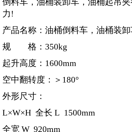
倒料车，
油桶装卸车，油桶起吊夹
力
!
产品名称：
油桶倒料车，
油桶装卸
规 格：
350kg
起升高度：
1600mm
空中翻转度：＞
180
°
外形尺寸：
L
×
W
×
H
全长
L
1500mm
全宽
W
920mm