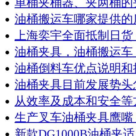
单桶夹桶器、夹两桶的
油桶搬运车哪家提供的
上海奕宇全面抵制日货
油桶夹具，油桶搬运车
油桶倒料车优点说明和
油桶夹具目前发展势头
从效率及成本和安全等
生产叉车油桶夹具鹰嘴
新款DG1000B油桶夹