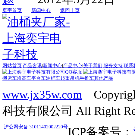
奕宇首页
新闻中心
返回上页
网站首页
|
产品咨讯
|
新闻中心
|
产品中心
|
关于我们
|
服务支持
|
联系
搬运车
堆高车
平台车
油桶车
起重吊机
手推车
其他产品
www.jx35w.com
Copyrig
科技有限公司 All Right Res
沪公网安备 31011402002220号
ICP备案号：