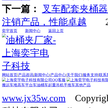
下一篇：
叉车配套夹桶器
注销产品，性能卓越
20
奕宇首页
新闻中心
返回上页
网站首页
|
产品咨讯
|
新闻中心
|
产品中心
|
关于我们
|
服务支持
|
联系
搬运车
堆高车
平台车
油桶车
起重吊机
手推车
其他产品
www.jx35w.com
Copyrig