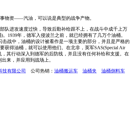
军事物资——汽油，可以说是典型的战争产物。
击部队进攻速度过快，导致后勤补给跟不上，在战斗中成千上万
。1939年，德军入侵波兰之前，就已经拥有了几万个油桶。
闪击战中，油桶的设计被看作是一项主要的部分，并且是严格的
桶，就可以使用他们。在北非，英军SAS(Special Air
地的飞机，其行动深入到德军的后防线，并且没有任何补给和支援。在
制出来，并应用到战场上。
科技有限公司
公司热销：
油桶搬运车
油桶夹
油桶倒料车