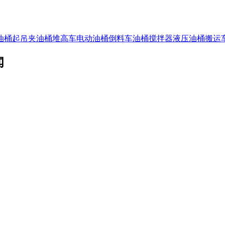
油桶起吊夹
油桶堆高车
电动油桶倒料车
油桶搅拌器
液压油桶搬运
闻