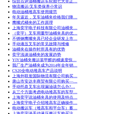
综合点评油桶搬运车轮胎七大非正…
物流搬运/叉车类保养小常识
电动油桶堆高车使用规范
年关逼近，叉车油桶夹价格我们降…
鹰嘴式桶夹的工作原理
上海奕宇电子科技有限公司油桶夹…
（奕宇）叉车用重型油桶夹具的优…
不锈钢鹰嘴夹具已经企业研发上市…
手动液压叉车的常见故障与维修
油桶夹在操作时所具有的优势
奕宇浅谈油桶夹的发展趋势
YIY油桶夹搬运装甲醛的桶速度惊…
我厂生产油桶夹成为2014年全年销…
CS20全电动堆高车产品说明
上海外联发国际物流有限公司购买…
唐山市安达丰商贸有限公司购买—…
手动托盘叉车出现漏油该怎么办?…
从三个方面考虑电动堆高车的车型…
上海奕宇说油桶夹具的使用及特点…
上海奕宇电子介绍堆高车正确操作…
电动搬运车（堆高车和平台车）蓄…
上海奕宇谈手动液压搬运车购买注…