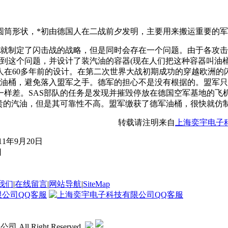
圆筒形状，*初由德国人在二战前夕发明，主要用来搬运重要的
部就制定了闪击战的战略，但是同时会存在一个问题。由于各攻
到这个问题，并设计了装汽油的容器(现在人们把这种容器叫油桶)
人在60多年前的设计。在第二次世界大战初期成功的穿越欧洲的
的油桶，避免落入盟军之手。德军的担心不是没有根据的。盟军只要获得油
军的油桶一样差。SAS部队的任务是发现并摧毁停放在德国空军基
宝贵的汽油，但是其可靠性不高。盟军缴获了德军油桶，很快就仿
转载请注明来自
上海奕宇电子
1年9月20日
日
我们
|
在线留言
|
网站导航
|
SiteMap
All Right Reserved.