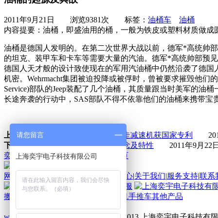
2011年9月21日
浏览
9381
次 标签：
油桶车
油桶
内容提要：
油桶，即盛油用的桶，一般为铁皮或塑料材质做成
油桶是德国人发明的。在第二次世界大战以前，德军*高统帅
的坦克、装甲车和卡车等需要大量的汽油。德军*高统帅部预见
德国人天才般的设计致使现在的军用汽油桶中仍然沿袭了德国
机密。Wehrmacht集团被迫投降或被俘时，曾被要求摧毁他们
Service)部队的Jeep装配了几个油桶，其质量跟当时美
长途奔袭的行动中，SAS部队不得不依靠他们的油桶来携带
请您留言
上一篇：
中重院液压支架搬运车行走减速机获国家专利
201
下一篇：
超大台面升降平台车的概念及特性
2011年9月22
奕宇首页
新闻中心
返回上页
网站首页
|
产品咨讯
|
新闻中心
|
产品中心
|
关于我们
|
服务支持
|
联系
搬运车
堆高车
平台车
油桶车
起重吊机
手推车
其他产品
www.jx35w.com
Copyright © 2011-2013 上海奕宇电子科技有限公司 