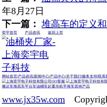
年8月27日
下一篇：
堆高车的定义和
奕宇首页
产品咨讯
返回上页
网站首页
|
产品咨讯
|
新闻中心
|
产品中心
|
关于我们
|
服务支持
|
联系
搬运车
堆高车
平台车
油桶车
起重吊机
手推车
其他产品
www.jx35w.com
Copyrig